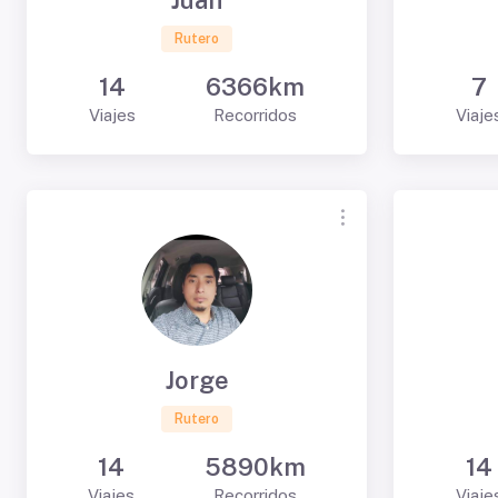
Juan
Rutero
14
6366km
7
Viajes
Recorridos
Viaje
Jorge
Rutero
14
5890km
14
Viajes
Recorridos
Viaje