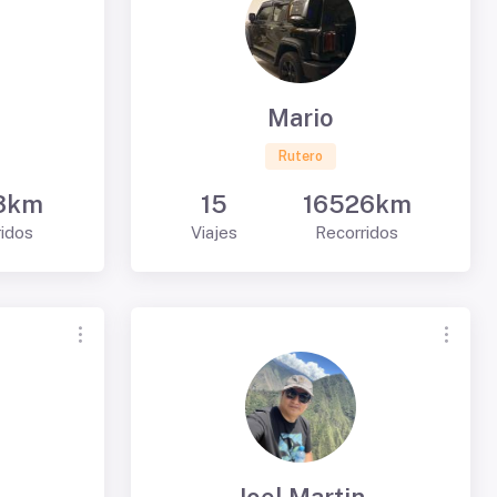
Mario
Rutero
3km
15
16526km
ridos
Viajes
Recorridos