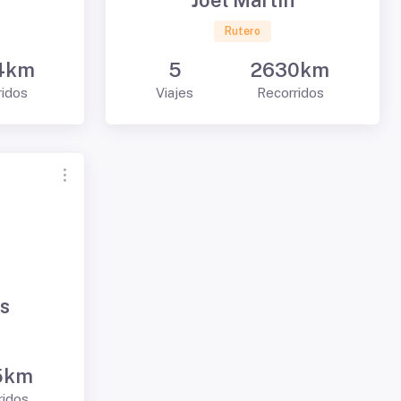
Joel Martin
Rutero
4km
5
2630km
ridos
Viajes
Recorridos
is
5km
ridos