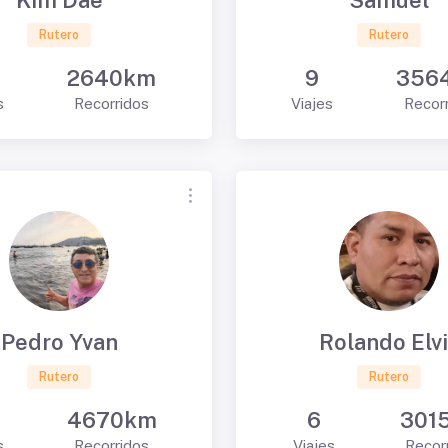
Kim Dae
Samuel
Rutero
Rutero
2640km
9
356
s
Recorridos
Viajes
Recor
Pedro Yvan
Rolando Elv
Rutero
Rutero
4670km
6
301
s
Recorridos
Viajes
Recor