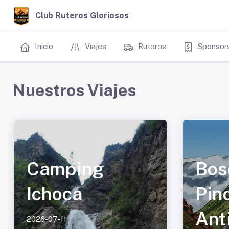
Club Ruteros Gloriosos
Inicio
Viajes
Ruteros
Sponsor
Nuestros Viajes
Camping
Bos
Ichoca
Pin
Ant
2026-07-11