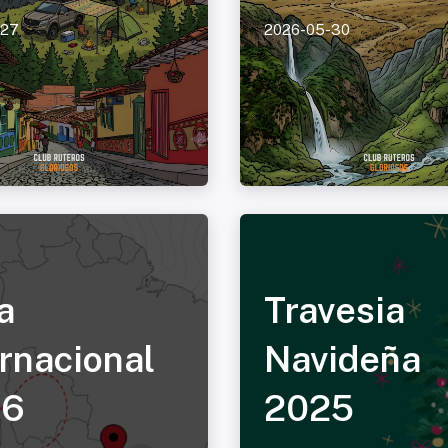
-27
2026-05-30
a
Travesia
ernacional
Navideña
26
2025