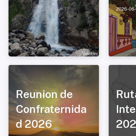
2026-06
Reunion de
Rut
Confraternida
Int
d 2026
20