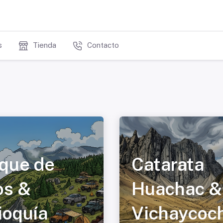
s
Tienda
Contacto
que de
Catarata
os &
Huachac &
ioquía
Vichaycoc